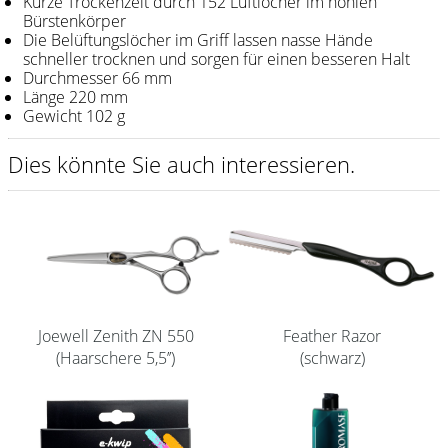
Kurze Trockenzeit durch 152 Luftlöcher im hohlen
Bürstenkörper
Shampoo
Die Belüftungslöcher im Griff lassen nasse Hände
schneller trocknen und sorgen für einen besseren Halt
Aromase Salon-Pro
Durchmesser 66 mm
Länge 220 mm
Equipment
Gewicht 102 g
Sale %
Dies könnte Sie auch interessieren.
Service
Schleifservice
Aktuelle Informationen
Produktwissen Scheren
Joewell Zenith ZN 550
Feather Razor
Flyer
(Haarschere 5,5’’)
(schwarz)
Kataloge
Kontakt