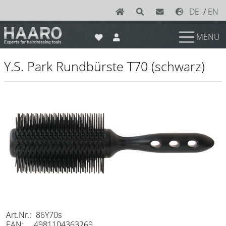
DE
/
EN
MENÜ
News
Y.S. Park Rundbürste T70 (schwarz)
Scheren
Joewell
e-kwip plus
e-kwip
Konayuki
Y.S. Park
Left - Linkshand Scheren
Sets
Art.Nr.: 86Y70s
EAN: 4981104363269