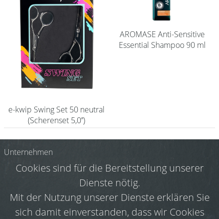
AROMASE Anti-Sensitive
Essential Shampoo 90 ml
e-kwip Swing Set 50 neutral
(Scherenset 5,0’’)
Unternehmen
Cookies sind für die Bereitstellung unserer
Shopzugang
Dienste nötig.
Zahlungsbedingungen
Mit der Nutzung unserer Dienste erklären Sie
Datenschutz
sich damit einverstanden, dass wir Cookies